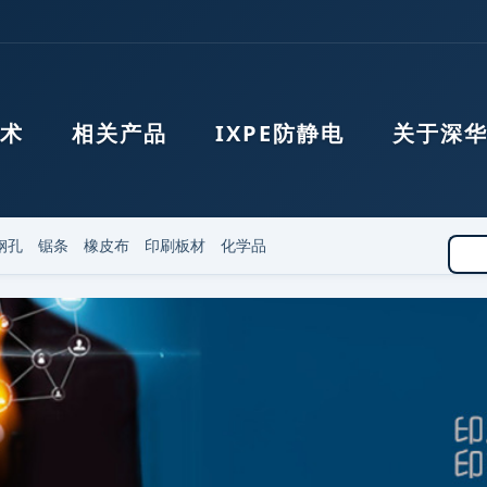
术
相关产品
IXPE防静电
关于深
钢孔
锯条
橡皮布
印刷板材
化学品