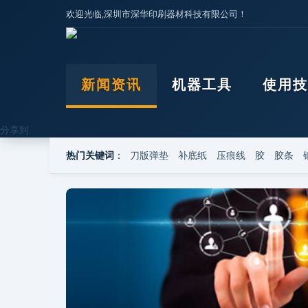
欢迎光临,深圳市深华印刷器材科技有限公司！
压痕线
新闻资讯
机器工具
使用技
分享到
0
热门关键词
：
刀版弹垫
补底纸
压痕线
胶
胶条