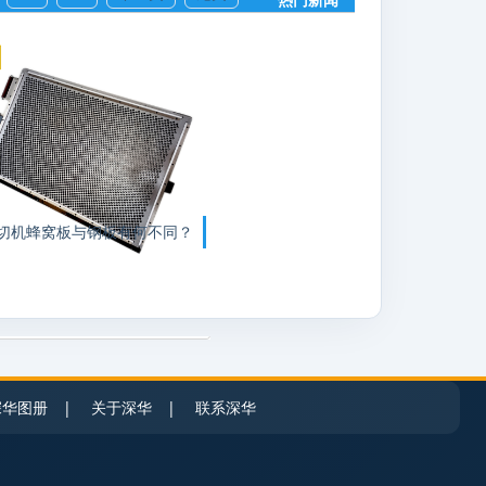
切机蜂窝板与钢板有何不同？
深华图册
|
关于深华
|
联系深华