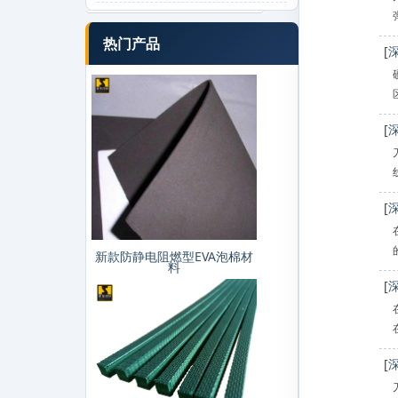
热门产品
[
[
[
新款防静电阻燃型EVA泡棉材
料
[
[