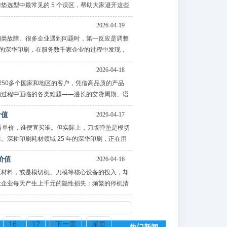
选型中最常见的 5 个误区，帮助大家避开这些
2026-04-19
四类故障。很多企业遇到问题时，第一反应是调整
年的深华印刷，在服务数千家企业的过程中发现，
2026-04-18
于全球50多个国家和地区的客户，凭借高品质的产品
购过程中面临的各类难题——漫长的交货周期、语
价值
2026-04-17
只看单价，谁便宜买谁。但实际上，刀版弹垫是模切
深耕印刷耗材领域 25 年的深华印刷，正在用
价值
2026-04-16
原材料，或是模切机、刀模等核心设备的投入，却
让企业每天产生上千元的隐性损失：频繁的停机清
16
17
下一页
尾页
热门新闻