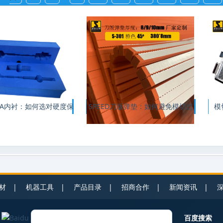
VA内衬：如何选对硬度保
SPEED刀版弹垫：如何避免模切过
模
程
材
|
机器工具
|
产品目录
|
招商合作
|
新闻资讯
|