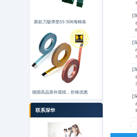
[
新款刀版弹垫SS-506海棉条
[
[
德国高品质补底纸，价格优惠
[
联系深华