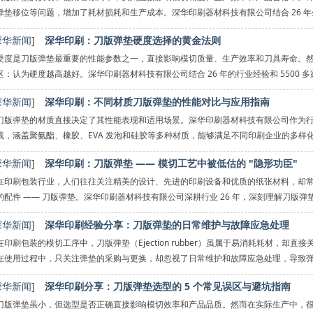
弹垫移位等问题，增加了耗材损耗和生产成本。深华印刷器材科技有限公司结合 26 年生
出一套科学规范
深华新闻
]
深华印刷：刀版弹垫硬度选择的黄金法则
硬度是刀版弹垫最重要的性能参数之一，直接影响模切质量、生产效率和刀具寿命。
区：认为硬度越高越好。深华印刷器材科技有限公司结合 26 年的行业经验和 5500
选择的黄金法则
深华新闻
]
深华印刷：不同材质刀版弹垫的性能对比与应用指南
刀版弹垫的材质直接决定了其性能表现和适用场景。深华印刷器材科技有限公司作为
线，涵盖聚氨酯、橡胶、EVA 发泡和硅胶等多种材质，能够满足不同印刷企业的多样
特点，并给出针对
深华新闻
]
深华印刷：刀版弹垫 —— 模切工艺中被低估的 "隐形功臣"
在印刷包装行业，人们往往关注精美的设计、先进的印刷设备和优质的纸张材料，却
的配件 —— 刀版弹垫。深华印刷器材科技有限公司深耕行业 26 年，深刻理解刀版
默
深华新闻
]
深华印刷经验分享：刀版弹垫的日常维护与故障应急处理
在印刷包装的模切工序中，刀版弹垫（Ejection rubber）虽属于易消耗耗材，
在使用过程中，只关注弹垫的采购与更换，却忽视了日常维护和故障应急处理，导致
25 年的深华印
深华新闻
]
深华印刷分享：刀版弹垫选型的 5 个常见误区与避坑指南
刀版弹垫虽小，但选型是否正确直接影响模切效率和产品品质。然而在实际生产中，