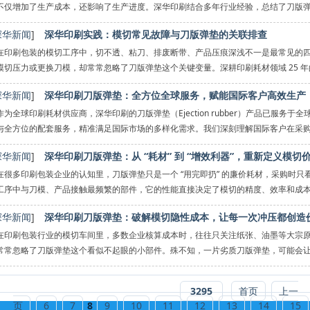
不仅增加了生产成本，还影响了生产进度。深华印刷结合多年行业经验，总结了刀版弹垫
坑。
深华新闻
]
深华印刷实践：模切常见故障与刀版弹垫的关联排查
误区一：
在印刷包装的模切工序中，切不透、粘刀、排废断带、产品压痕深浅不一是最常见的
模切压力或更换刀模，却常常忽略了刀版弹垫这个关键变量。深耕印刷耗材领域 25 
超过 70% 的模切
深华新闻
]
深华印刷刀版弹垫：全方位全球服务，赋能国际客户高效生产
作为全球印刷耗材供应商，深华印刷的刀版弹垫（Ejection rubber）产品已服务
与全方位的配套服务，精准满足国际市场的多样化需求。我们深刻理解国际客户在采
言沟
深华新闻
]
深华印刷刀版弹垫：从 “耗材” 到 “增效利器”，重新定义模切
在很多印刷包装企业的认知里，刀版弹垫只是一个 “用完即扔” 的廉价耗材，采购时
工序中与刀模、产品接触最频繁的部件，它的性能直接决定了模切的精度、效率和成本。
深华新闻
]
深华印刷刀版弹垫：破解模切隐性成本，让每一次冲压都创造
在印刷包装行业的模切车间里，多数企业核算成本时，往往只关注纸张、油墨等大宗
常常忽略了刀版弹垫这个看似不起眼的小部件。殊不知，一片劣质刀版弹垫，可能会
废、居高不下的
3295
首页
上一
页
6
7
8
9
10
11
12
13
14
15