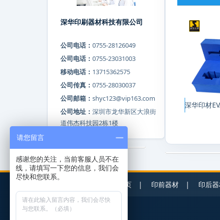
深华印刷器材科技有限公司
公司电话：
0755-28126049
公司电话：
0755-23031003
移动电话：
13715362575
公司传真：
0755-28030037
公司邮箱：
shyc123@vip163.com
深华印材E
公司地址：
深圳市龙华新区大浪街
道伟杰科技园2栋1楼
请您留言
感谢您的关注，当前客服人员不在
线，请填写一下您的信息，我们会
尽快和您联系。
深华首页
|
印前器材
|
印后器