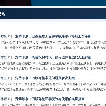
资讯
深华新闻
]
深华印刷：以高品质刀版弹垫赋能现代模切工艺革新
在印刷包装行业飞速发展的今天，模切工艺作为产品成型的关键环节，直接决定着包
中，有一个看似不起眼却至关重要的小部件 —— 刀版弹垫。它虽体积微小，却承担
心使
深华新闻
]
深华印刷：高速模切时代，如何选择合适的刀版弹垫
随着印刷包装行业的快速发展，高速模切机已经成为大中型印刷企业的标配。高速模切机的
刀版弹垫的性能提出了前所未有的挑战。深华印刷器材科技有限公司作为行业领先的
系列专用产品，并
深华新闻
]
深华印刷：刀版弹垫常见问题及解决方案
在模切生产过程中，刀版弹垫相关的问题时有发生，这些问题不仅影响产品质量，还
多年的技术服务经验，总结了刀版弹垫最常见的五大问题，并提供了针对性的解决方案
垫硬度过低，回弹
深华新闻
]
深华印刷：刀版弹垫正确安装与使用的实操指南
刀版弹垫的安装和使用看似简单，实则直接影响模切精度、生产效率和产品合格率。