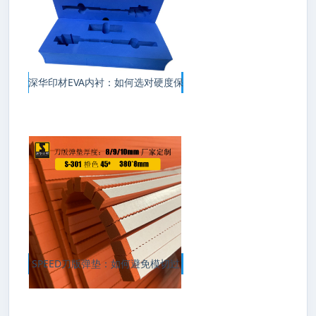
深华印材EVA内衬：如何选对硬度保
SPEED刀版弹垫：如何避免模切过
程