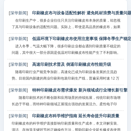
[
深华新闻
]
印刷橡皮布与设备适配性解析 避免耗材浪费与质量问
在印刷生产中，很多企业往往只关注印刷橡皮布本身的质量，却忽视
了其与印刷设备的适配性问题。实际上，即使是高品质的橡皮布，如果
与设备不匹配，也无法发挥出最佳性能，甚至会出现套印不准、网点扩
[
深华新闻
]
低温环境下印刷橡皮布使用注意事项 保障冬季生产稳
大、橡皮布提前损坏等问题，造成严重的耗材浪费和生产损失。
不
进入冬季，气温大幅下降，很多印刷企业都会遇到印刷质量不稳定的
问题，其中很大一部分原因是低温对印刷橡皮布性能产生了不利影响。
橡皮布的主要成分是橡胶，橡胶的弹性会随温度降低而明显下降，变硬
[
深华新闻
]
高速印刷技术普及 倒逼印刷橡皮布性能升级
变脆，进而影响油墨转移效果和印刷精度，严重时还会导致橡皮布开裂
损
随着印刷行业产能竞争加剧，高速化已成为印刷设备发展的主流趋
势。目前国内新建的商业印刷和包装印刷生产线，普遍采用时速 12 万
转以上的高速轮转印刷机，部分高端生产线速度已突破 15 万转 / 小时。
[
深华新闻
]
特种印刷橡皮布需求爆发 新兴领域成行业增长新引擎
印刷速度的大幅提升，对作为油墨转移核心载体的印刷橡皮布性能提出
了
随着印刷技术的不断创新和应用场景的持续拓展，传统印刷市场增
长趋于平稳，而特种印刷领域正展现出强劲的发展活力。柔性电子印
刷、3D 立体印刷、防伪印刷、电路板印刷等新兴领域的快速崛起，对
[
深华新闻
]
印刷橡皮布科学维护指南 延长寿命提升印刷质量
印刷耗材提出了更高要求，特种印刷橡皮布凭借其独特的性能优势，成
为行业
印刷橡皮布的科学维护直接影响印刷质量和生产成本，本文详解安装、
清洁、存放等关键环节的正确操作方法，帮助印刷企业延长橡皮布使用