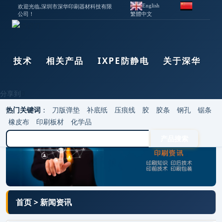
欢迎光临,深圳市深华印刷器材科技有限
English
公司！
繁體中文
使用技术
相关产品
IXPE防静电
关于深华
分享到
0
热门关键词
：
刀版弹垫
补底纸
压痕线
胶
胶条
钢孔
锯条
橡皮布
印刷板材
化学品
首页
>
新闻资讯