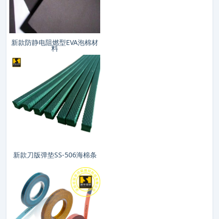
新款防静电阻燃型EVA泡棉材
料
新款刀版弹垫SS-506海棉条