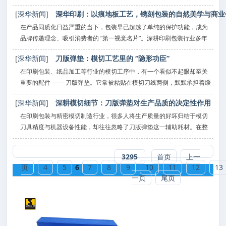
在印刷包装与电子模切行业，刀版弹垫常常被视为 "不起眼的小配件"，
[
深华新闻
]
深华印刷：以痕地板工艺，镌刻包装的自然美学与商业
但行业数据显示，模切不良率中 35% 源于弹垫回弹不稳定，28% 因规
格适
在产品同质化日益严重的当下，包装早已超越了单纯的保护功能，成为
品牌传递理念、吸引消费者的 “第一视觉名片”。深耕印刷包装行业多年
的深华印刷，始终以工艺创新为核心驱动力，将家装领域备受青睐的
[
深华新闻
]
刀版弹垫：模切工艺里的 “隐形功臣”
“痕地板” 美学理念跨界融入包装设计，打造出
在印刷包装、纸品加工等行业的模切工序中，有一个看似不起眼却至关
重要的配件 —— 刀版弹垫。它常被粘贴在模切刀线两侧，默默承担着缓
冲、回弹、护刀的关键作用，是保障模切质量、提升生产效率的 “隐形
[
深华新闻
]
深耕模切细节：刀版弹垫对生产品质的决定性作用
功臣”，也被称作模切弹垫、海绵弹垫。
在印刷包装与精密模切制造行业，很多人将生产质量的好坏归结于模切
刀具精度与机器设备性能，却往往忽略了刀版弹垫这一辅助耗材。在整
套模切模具中，刀版弹垫看似只是一块简单的弹性海绵，却是控制排
废、防压裂、稳定模切节奏的核心配件。无数生产实践证明，同款刀
3295
首页
上一
版、
页
4
5
6
7
8
9
10
11
12
13
一页
尾页
热门新闻