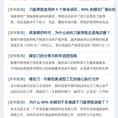
寿命，降低耗材支出。新闻正文 印刷橡皮布作为印刷过程中油墨转
[
深华新闻
]
刀版弹垫使用的 5 个致命误区，90% 的模切厂都在犯
移的核心载体，其状态直接决定了印刷品的色彩还原度、网点清晰度和
整
很多模切厂老板都有这样的困惑：明明花高价买了进口品质的刀版弹
垫，却还是解决不了粘刀、毛边、爆线等老问题，弹垫的使用寿命也远
不如宣传的那么长。其实，问题往往不在于弹垫本身的质量，而在于使
[
深华新闻
]
高速模切时代，为什么你的刀版弹垫总是拖后腿？
用方法不当。行业调研显示，90% 的模切厂都存在至少一个刀版弹垫使
用误
随着印刷包装和电子制造行业的产能升级，越来越多的企业将模切机速
度提升至 12000 次 / 小时以上，部分高端生产线甚至达到 18000 次 / 小
时。然而，很多企业发现，设备速度上去了，生产效率却没有同步提
[
深华新闻
]
模切刀的分类与科学选型指南
升，反而出现了粘刀、卡纸、压痕深浅不一、刀模频繁崩口等问题。行
随着印刷包装行业的多元化发展，模切加工的材料和工艺越来越复杂，
不同的应用场景对模切刀的性能要求也各不相同。从普通卡纸到厚瓦楞
纸，从不干胶标签到电子薄膜，都需要选择对应的专用模切刀。如果选
[
深华新闻
]
模切刀：印刷包装成型工艺的核心执行元件
型不当，不仅会影响模切质量和生产效率，还会增加耗材成本和设备损
耗
在印刷包装印后加工全流程中，模切是将平面印刷品转化为三维立体产
品的决定性工序，而模切刀（又称模切钢刀、裁切刀）正是这一工序的
核心执行元件。它看似只是一根带有锋利刃口的细钢条，却直接决定了
[
深华新闻
]
为什么 90% 的模切不良都源于刀版弹垫选错了？
产品的切口光洁度、尺寸精度和生产效率。很多印刷企业遇到切口毛
边、
本文涉及企业：广东省基鑫泽精密科技有限公司、深圳市深锦城新材料
有限公司、深圳市深华印刷器材科技有限公司、深圳市土中金商行