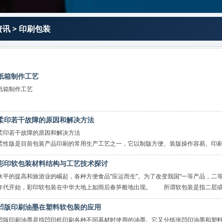
资讯
>
印刷包装
纸箱制作工艺
纸箱制作工艺
深华印刷瓦楞纸箱主要生产工艺流程，设计纸箱的尺寸，瓦楞纸箱尺寸
柔印若干故障的原因和解决方法
内尺寸取决于内包装物的最大外尺寸、内包装物的数量及装箱排列方式、
内包装物的种类。
柔印若干故障的原因和解决方法
柔性版是目前包装产品印刷的常用生产工艺之一，它以制版方便、装版操作容易、印
低，而在包装印刷业中得到越来越广泛的应用。同任何一种
彩印软包装材料结构与工艺技术探讨
水平的提高和旅游业的崛起，各种方便食品“应运而生”。为了改变我国“一等产品，二
年代开始，彩印软包装在中华大地上如雨后春笋般地出现。 所谓软包装是指二层
凹版印刷油墨在塑料软包装的应用
凹版印刷油墨是指凹印机印刷各种不同基材时使用的油墨。它又分纸张凹印油墨和塑