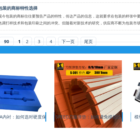
联系所决定。品牌个性是对消费者的所知、所想、所感的一个总结，具
包装的商标特性选择
不同色块的关系；
现今包装的商标往往要预告产品的特性，传达产品的信息，这就要求在包装的样张中
色调打样技术和包装印刷之间的冲突。但随着对新技术的研究，供应商不断为包装市
90
1
2
3
4
下一页
尾页
不同包装展示面的关系；
包
VA内衬：如何选对硬度保
SPEED刀版弹垫：如何避免模切过
模
程