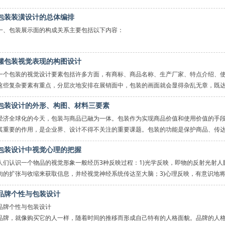
包装装潢设计的总体编排
一、包装展示面的构成关系主要包括以下内容：
图形与图形的关系；
罐包装视觉表现的构图设计
一个包装的视觉设计要素包括许多方面，有商标、商品名称、生产厂家、特点介绍、
这些复杂要素有重点，分层次地安排在展销面中，包装的画面就会显得杂乱无章，既
包装设计的外形、构图、材料三要素
图形与文字的关系；
经济全球化的今天，包装与商品已融为一体。包装作为实现商品价值和使用价值的手
其重要的作用，是企业界、设计不得不关注的重要课题。包装的功能是保护商品、传
包装设计中视觉心理的把握
人们认识一个物品的视觉形象一般经历3种反映过程：1)光学反映，即物的反射光射人
肉的扩张与收缩来获取信息，并经视觉神经系统传达至大脑；3)心理反映，有意识地
文字与文字的关系；
品牌个性与包装设计
品牌个性与包装设计
品牌，就像购买它的人一样，随着时间的推移而形成自己特有的人格面貌。品牌的人