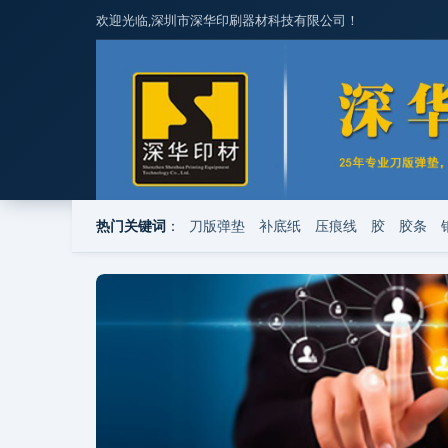
欢迎光临,深圳市深华印刷器材科技有限公司！
热门关键词
：
刀版弹垫
补底纸
压痕线
胶
胶条
压痕线
新闻资讯
机器工具
使用
分享到
0