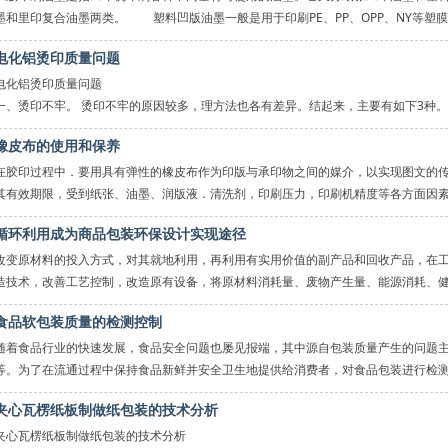
墨和里印复合油墨两类。 塑料凹版油墨一般是用于印刷PE、PP、OPP、NY等塑
电化铝烫印质量问题
电化铝烫印质量问题
一、烫印不牢。 烫印不牢的原因较多，理方法也各有差异。结起来，主要有如下3种。
时，可重新调整烫印温度和压力。 2、在印刷过程中，因油墨中加入的燥
橡皮布的使用和保养
在胶印过程中．要用具有弹性的橡皮布作为印版与承印物之间的媒介，以实现图文的
其有效期限，受到纸张、油墨、润版液．清洗剂，印刷压力，印刷机精度等各方面因
循环利用成为商品包装环保设计实现途径
改变原材料的投入方式，对其就地利用，再利用有实用价值的副产品和回收产品，在
造技术，改善工艺控制，改造原有设备，将原材料消耗量、废物产生量、能源消耗、
食品软包装质量的检测控制
随着食品行业的快速发展，食品安全问题也屡见报端，其中源自包装质量产生的问题
等。为了在流通过程中保持食品新鲜并安全卫生地提供给消费者，对食品包装进行检
夹心瓦楞纸板制做纸包装的技术分析
夹心瓦楞纸板制做纸包装的技术分析