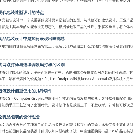
寸管理控制是最基本的，也是最简单的，但是作为瓦楞纸箱的用户往往不会这样认为
现代包装造型设计的特点
商品包装设计中一个较重要的设计要素是包装的造型。与其他诸如建筑设计、工业产
计都是由其本身的功能来决定形态的。根据被包装产品的性质、形状和重量，将立体
食品包装设计中是如何表现出味觉感
琳琅满目的食品包装陈列在货架上，包装设计师是通过什么方法向消费者传递食品的
真网点打样与连续调数码打样的区别
色彩是设计师表现食品味觉得主要方法
随着CTP技术的普及，许多企业在生产中开始使用或准备投资真网点数码打样系统。
年了，最有代表性的设备如：Fujifilm Finalproof以及Kodak Approval XP打样机；
包装设计侧重使用的几种软件
我们知道人是用眼睛来观察周围世界的，眼睛观察到的信息通
随着CG（Computer Graphic电脑图形）技术的日益发展与成熟，各种软件搭
传统的手工工艺迈向了桌面时代。设计软件也是成百上千、不胜枚举。计算机可以说
论乳品包装的设计理念
本文结合实例分析了我国目前乳品包装设计的现状和存在的问题，这些问题主要由设
针对当前国内乳品包装设计的现状和问题指出了设计中应注重的要点是：⑴产品包装