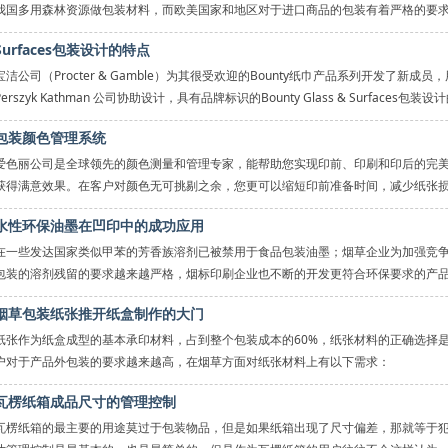
我国多用森林资源做包装材料，而欧美国家和地区对于进口商品的包装有着严格的要
通过病虫害检查，对于木材包装，更要求经过熏蒸、消
Surfaces包装设计的特点
宝洁公司（Procter & Gamble）为其很受欢迎的Bounty纸巾产品系列开发了新成
Perszyk Kathman 公司协助设计，具有品牌标识的Bounty Glass & Surfaces包装
包装颜色管理系统
爱色丽公司是全球领先的颜色测量和管理专家，能帮助您实现印前、印刷和印后的完
获得满意效果。在客户对颜色无可挑剔之余，您更可以缩短印前准备时间，减少纸张
水性环保油墨在凹印中的成功应用
在一些发达国家类似甲苯的芳香族溶剂已被禁用于食品包装油墨；烟草企业为加强竞
包装的溶剂残留的要求越来越严格，烟标印刷企业也不断的开发更符合环保要求的产
烟草包装纸张推开纸盒制作的大门
纸张作为纸盒成型的基本承印材料，占到整个包装成本的60%，纸张材料的正确选择
户对于产品外包装的要求越来越高，在烟草方面对纸张材料上有以下需求：
瓦楞纸箱成品尺寸的管理控制
烟草包装
瓦楞纸箱的最主要的用途莫过于包装物品，但是如果纸箱出现了尺寸偏差，那就等于