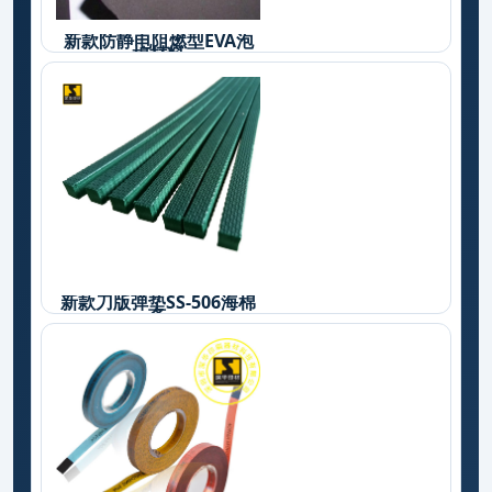
新款防静电阻燃型EVA泡
棉材料
新款刀版弹垫SS-506海棉
条