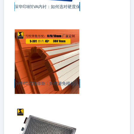
深华印材EVA内衬：如何选对硬度保
SPEED刀版弹垫：如何避免模切过
程