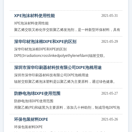
拼图有的是用纸板做的，也可用聚乙烯、聚丙烯做材料，
XPE泡沫材料使用性能
2021-05-31
把整幅图片印在在的纸板，或慢回弹垫上，然后用模具啤压出相等大
XPE泡沫材料使用性能
小的小片。
聚乙烯交联又称化学交联聚乙烯发泡剂，是一种新型环保材料，具有
无毒、无味、隔热等特点。
深华印材泡沫棉IXPE和XPE的区别
2021-05-29
隔热，防水，保温，燃烧时不污染空气，回弹性好，软硬度和厚度可
任意调节，重量轻。
深华印材泡沫棉IXPE和XPE的区别
IXPE(Irradiationcrosslinkedpolyethylenefdam)辐射交联。
联聚乙烯发泡片，该产品是用各种填料挤压聚乙烯或改性聚乙烯。
深圳市深华印刷器材科技有限公司IXPE泡棉用途
经电子加速器辐射交联成型，高温发泡制备聚合物发泡材料。
深圳市深华印刷器材科技有限公司IXPE泡棉用途
2021-05-28
辐射交联聚乙烯泡沫塑料是以聚乙烯为主要原料，通过绿色健康。
辐射加工技术利用电离子辐射对物质产生的交联，改变了基材的原始
防静电泡绵IXPE使用范围
2021-05-27
结构和形状。
防静电泡绵IXPE使用范围
用聚乙烯(PE)和碳黑为主要原料，添加几十种助剂，制成导电IXPE泡
棉，经致密处理。
环保包装材料IXPE
2021-05-26
练制粒、挤片、电子束辐照、热发泡等工艺，使碳素与聚乙烯成为高
成形率材料。
环保包装材料IXPE