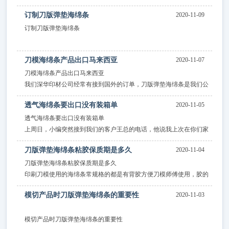
S-500是我们深华海条弹力胶的一种型号，S-500弹力胶弹性超强，
订制刀版弹垫海绵条
2020-11-09
硬度55度，这种硬度弹力胶不论是做成片状的还是条状
订制刀版弹垫海绵条
都合适用于卡纸坑纸的啤压，也是现弹力胶用的最广的一种硬度。
刀版弹垫海绵条有着不同的规格，有些刀模用到的海绵条不是常用的
刀模海绵条产品出口马来西亚
2020-11-07
规格，那就需要特殊订制。
刀模海绵条产品出口马来西亚
我们深华印材公司经常有接到国外的订单，刀版弹垫海绵条是我们公
司的主打产品，
透气海绵条要出口没有装箱单
2020-11-05
透气海绵条要出口没有装箱单
上周日，小编突然接到我们的客户王总的电话，他说我上次在你们家
买了200箱透气海绵条出口，但是没有相应的装箱单。
刀版弹垫海绵条粘胶保质期是多久
2020-11-04
刀版弹垫海绵条粘胶保质期是多久
印刷刀模使用的海绵条常规格的都是有背胶方便刀模师傅使用，胶的
粘性也是很重要，胶要是粘性不强很是麻烦，
模切产品时刀版弹垫海绵条的重要性
2020-11-03
模切产品时刀版弹垫海绵条的重要性