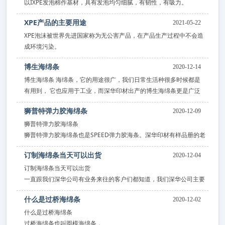
分子式导电泡棉，导电性能好，能长期持续地消除静电，不污染，不
以IXPE发泡棉作基材，具有发泡均匀细腻，有韧性，有吸力。
腐蚀。
水的性质小，抗热压，不易脱落，抗拉强度高，减震性能好，抗霉
XPE产品的主要用途
2021-05-22
变，耐霉。
XPE泡沫被世界先进国家称为无公害产品，在产品生产过程中不会造
成环境污染。
PS、PU产品容易风化，不易回收，焚烧时大气污染严重，世界先进
博生海绵条
2020-12-14
国家禁止PS、PU作为包装物进入。
口，即必须用XPE或EPE包装的产品，才能进口。
博生海绵条 海绵条，它的用途很广，我们日常生活种很多时候都是
有用到， 它也应用于工业，而深华印材出产的博生海绵条更是广泛
用于印刷模切行业。 博生海绵条相对于其它品牌海绵条更适于刀
狮普特弹力胶海绵条
2020-12-09
模， 它的软硬度从25度到55度，颜色多样，红、兰、灰、绿。 我们
深华印
狮普特弹力胶海绵条
狮普特弹力胶海绵条也是SPEED弹力胶海条。深华印材有样品册的老
客户会有更明确的了解，
订制海绵条当天可以出货
2020-12-04
订制海绵条当天可以出货
一直跟我们深华公司有业务来往的客户们都知道，我们深华公司主要
的是生产刀模海绵条，
什么是过桥海绵条
2020-12-02
什么是过桥海绵条
过桥海绵条也叫圆模海绵条，