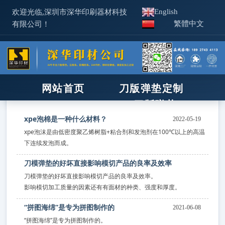
欢迎光临,深圳市深华印刷器材科技
English
有限公司！
繁體中文
首页
>
新闻资讯
>
行业知识
网站首页
刀版弹垫定制
XPE/IXPE
刀版弹垫
压痕线
新闻资讯
机器工具
xpe泡棉是一种什么材料？
2022-05-19
xpe泡沫是由低密度聚乙烯树脂+粘合剂和发泡剂在100℃以上的高温
使用技术
相关产品
下连续发泡而成。
IXPE防静电
关于深华
​刀模弹垫的好坏直接影响模切产品的良率及效率
热门关键词
：
刀版弹垫
补底纸
压痕线
胶
分享到
0
联系我们
印后器材
刀模弹垫的好坏直接影响模切产品的良率及效率。
2022-04-22
ixpe防静电棉
模切刀
胶条
钢孔
锯条
橡皮布
印刷板材
化学品
影响模切加工质量的因素还有有面材的种类、强度和厚度。
招商合作
锯床/木样机
“拼图海绵”是专为拼图制作的
2021-06-08
企业见证
“拼图海绵”是专为拼图制作的。