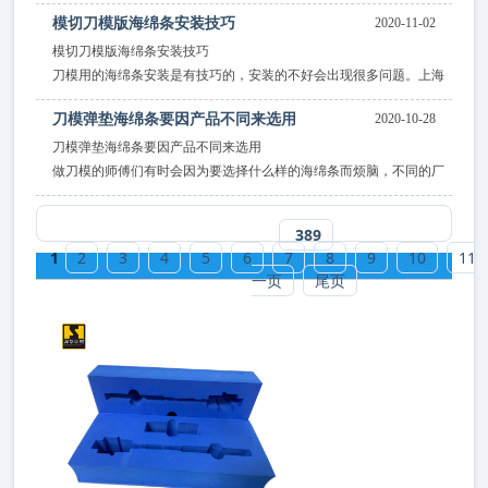
模切刀模版海绵条安装技巧
2020-11-02
“模切”是印刷行业中靠后的一个环节，之前在印刷工序中比重较小，
随着市场要求的不断提高，模切技术也越来越被重视
模切刀模版海绵条安装技巧
刀模用的海绵条安装是有技巧的，安装的不好会出现很多问题。上海
的陈老板就遇到过这样的轧心事。
刀模弹垫海绵条要因产品不同来选用
2020-10-28
刀模弹垫海绵条要因产品不同来选用
做刀模的师傅们有时会因为要选择什么样的海绵条而烦脑，不同的厂
家因啤压产品的不同用的海绵条是不一样的
389
1
2
3
4
5
6
7
8
9
10
11
一页
尾页
热门新闻