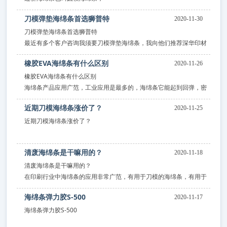
它广范应用于圆模刀模，各种机器夹鏠
刀模弹垫海绵条首选狮普特
2020-11-30
刀模弹垫海绵条首选狮普特
最近有多个客户咨询我须要刀模弹垫海绵条，我向他们推荐深华印材
出产的“狮普特”品牌刀模弹垫海绵条。
橡胶EVA海绵条有什么区别
2020-11-26
橡胶EVA海绵条有什么区别
海绵条产品应用广范，工业应用是最多的，海绵条它能起到回弹，密
封等作用。
近期刀模海绵条涨价了？
2020-11-25
近期刀模海绵条涨价了？
最近做发泡的厂家就明显的感觉到了，原材料上涨的压力，
清废海绵条是干嘛用的？
2020-11-18
原材料用的胶粒直接上涨了100%因种种原因，
清废海绵条是干嘛用的？
在印刷行业中海绵条的应用非常广范，有用于刀模的海绵条，有用于
机器清理废纸的海绵条，有用于模切机起到回弹的海绵条，不同种类
海绵条弹力胶S-500
2020-11-17
的海绵条用处不一样，材质也是不相同。
海绵条弹力胶S-500