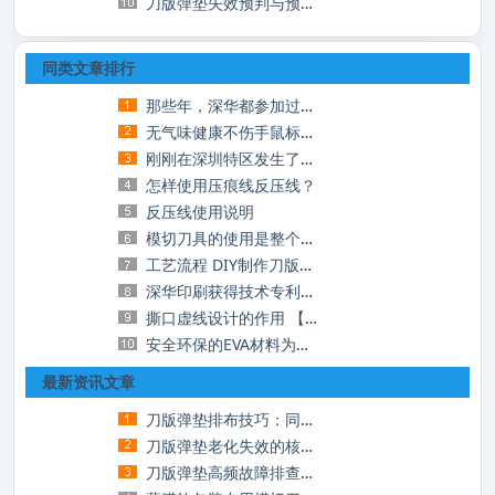
刀版弹垫失效预判与预防性更换管理：减少停
同类文章排行
那些年，深华都参加过那些展会
无气味健康不伤手鼠标垫EVA材料 中高档理想
刚刚在深圳特区发生了一场地震，你知道吗？
怎样使用压痕线反压线？
反压线使用说明
模切刀具的使用是整个模切过程中至为关键的
工艺流程 DIY制作刀版——看图就会做
深华印刷获得技术专利多项
撕口虚线设计的作用 【模切资讯】
安全环保的EVA材料为孩子的成长保驾护航
最新资讯文章
刀版弹垫排布技巧：同样的垫，不一样的模切
刀版弹垫老化失效的核心诱因与长效延寿实操
刀版弹垫高频故障排查与实操解决方案，告别