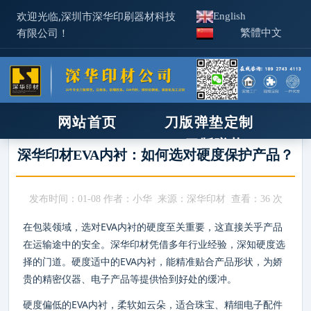
欢迎光临,深圳市深华印刷器材科技
English
有限公司！
繁體中文
首页
>
新闻资讯
>
新闻咨讯
网站首页
刀版弹垫定制
XPE/IXPE
刀版弹垫
深华印材EVA内衬：如何选对硬度保护产品？
压痕线
新闻资讯
机器工具
使用技术
相关产品
发布时间：01-08 作者：小华 来源：深华印材 查看：
36 次
IXPE防静电
关于深华
热门关键词
：
在包装领域，选对EVA内衬的硬度至关重要，这直接关乎产品
刀版弹垫
补底纸
压痕线
胶
联系我们
印后器材
在运输途中的安全。深华印材凭借多年行业经验，深知硬度选
ixpe防静电棉
模切刀
胶条
钢孔
锯条
橡皮布
印刷板材
化学品
择的门道。硬度适中的EVA内衬，能精准贴合产品形状，为娇
招商合作
锯床/木样机
贵的精密仪器、电子产品等提供恰到好处的缓冲。
企业见证
硬度偏低的EVA内衬，柔软如云朵，适合珠宝、精细电子配件