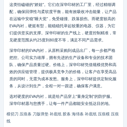
这类怕磕碰的“娇娃”。它们在深华印材的工厂里，经过精细调
配，确保回弹性与柔软度平衡，能有效吸收冲击能量，让产品
在运输中安稳“睡大觉”，免受碰撞、跌落损伤。而硬度较高的
EVA内衬，硬挺有型，能稳稳托举起较重的电器、仪器，为它
们提供坚实的支撑。深华印材的生产线上，硬度控制精准，常
见硬度范围从约25度到80度不等，满足不同产品需求。
深华印材的EVA内衬，从原料采购到成品出厂，每一步都严格
把控。公司实力雄厚，拥有先进的生产设备和专业的技术团
队，确保产品质量过硬。价格上，深华印材凭借规模优势和高
效的供应链管理，提供极具竞争力的价格，让客户在享受高品
质的同时，无需为成本发愁。服务上，深华印材提供定制化服
务，从设计到生产，全程一对一跟进，确保客户满意。
选对硬度的EVA内衬，就是给产品穿上“量身定制”的防护服。
深华印材愿与您携手，让每一件产品都能安全抵达目的地。
模切刀
压痕条
刀版弹垫
补底纸
胶条
海绵条
补底纸
压痕模
压痕
线