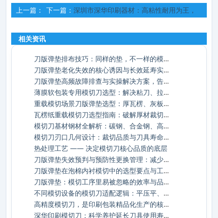
上一篇：
下一篇：
深圳市深华印刷器材：高粘性耐用为王，
深华印材：XPE泡棉切割工艺与应用
胶线铸就印刷包装 “粘合底气
相关资讯
刀版弹垫排布技巧：同样的垫，不一样的模切
刀版弹垫老化失效的核心诱因与长效延寿实操
刀版弹垫高频故障排查与实操解决方案，告别
薄膜软包装专用模切刀选型：解决粘刀、拉丝
重载模切场景刀版弹垫选型：厚瓦楞、灰板加
瓦楞纸重载模切刀选型指南：破解厚材裁切的
模切刀基材钢材全解析：碳钢、合金钢、高速
模切刀刃口几何设计：裁切品质与刀具寿命的
热处理工艺 —— 决定模切刀核心品质的底层
刀版弹垫失效预判与预防性更换管理：减少停
刀版弹垫在泡棉内衬模切中的选型要点与工艺
刀版弹垫：模切工序里易被忽略的效率与品质
不同模切设备的模切刀适配逻辑：平压平、圆
高精度模切刀，是印刷包装精品化生产的核心
深华印刷模切刀：科学养护延长刀具使用寿命