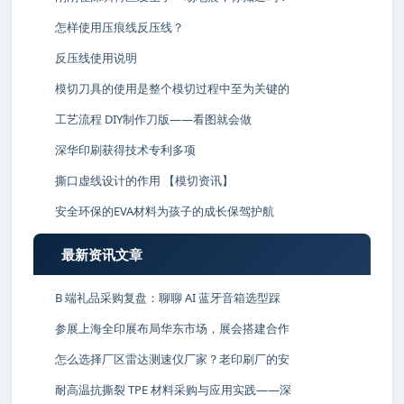
怎样使用压痕线反压线？
反压线使用说明
模切刀具的使用是整个模切过程中至为关键的
工艺流程 DIY制作刀版——看图就会做
深华印刷获得技术专利多项
撕口虚线设计的作用 【模切资讯】
安全环保的EVA材料为孩子的成长保驾护航
最新资讯文章
B 端礼品采购复盘：聊聊 AI 蓝牙音箱选型踩
参展上海全印展布局华东市场，展会搭建合作
怎么选择厂区雷达测速仪厂家？老印刷厂的安
耐高温抗撕裂 TPE 材料采购与应用实践——深