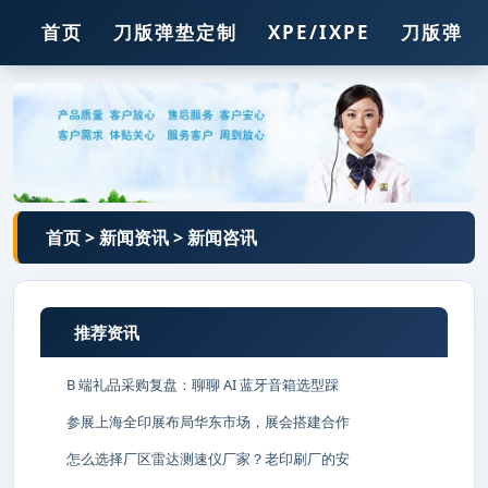
首页
刀版弹垫定制
XPE/IXPE
刀版弹垫
压痕线
胶
胶条
钢孔
锯条
首页
>
新闻资讯
>
新闻咨讯
推荐资讯
B 端礼品采购复盘：聊聊 AI 蓝牙音箱选型踩
参展上海全印展布局华东市场，展会搭建合作
怎么选择厂区雷达测速仪厂家？老印刷厂的安