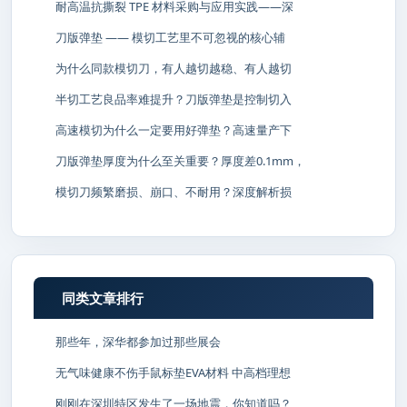
耐高温抗撕裂 TPE 材料采购与应用实践——深
刀版弹垫 —— 模切工艺里不可忽视的核心辅
为什么同款模切刀，有人越切越稳、有人越切
半切工艺良品率难提升？刀版弹垫是控制切入
高速模切为什么一定要用好弹垫？高速量产下
刀版弹垫厚度为什么至关重要？厚度差0.1mm，
模切刀频繁磨损、崩口、不耐用？深度解析损
同类文章排行
那些年，深华都参加过那些展会
无气味健康不伤手鼠标垫EVA材料 中高档理想
刚刚在深圳特区发生了一场地震，你知道吗？