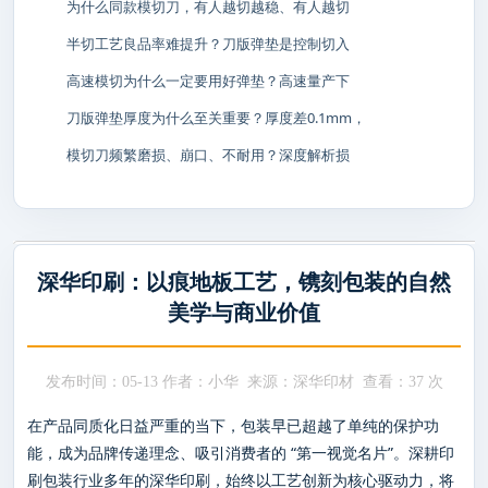
为什么同款模切刀，有人越切越稳、有人越切
半切工艺良品率难提升？刀版弹垫是控制切入
高速模切为什么一定要用好弹垫？高速量产下
刀版弹垫厚度为什么至关重要？厚度差0.1mm，
模切刀频繁磨损、崩口、不耐用？深度解析损
深华印刷：以痕地板工艺，镌刻包装的自然
美学与商业价值
发布时间：05-13 作者：小华 来源：深华印材 查看：
37 次
在产品同质化日益严重的当下，包装早已超越了单纯的保护功
能，成为品牌传递理念、吸引消费者的 “第一视觉名片”。深耕印
刷包装行业多年的深华印刷，始终以工艺创新为核心驱动力，将