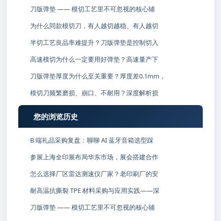
刀版弹垫 —— 模切工艺里不可忽视的核心辅
为什么同款模切刀，有人越切越稳、有人越切
半切工艺良品率难提升？刀版弹垫是控制切入
高速模切为什么一定要用好弹垫？高速量产下
刀版弹垫厚度为什么至关重要？厚度差0.1mm，
模切刀频繁磨损、崩口、不耐用？深度解析损
您的浏览历史
B 端礼品采购复盘：聊聊 AI 蓝牙音箱选型踩
参展上海全印展布局华东市场，展会搭建合作
怎么选择厂区雷达测速仪厂家？老印刷厂的安
耐高温抗撕裂 TPE 材料采购与应用实践——深
刀版弹垫 —— 模切工艺里不可忽视的核心辅