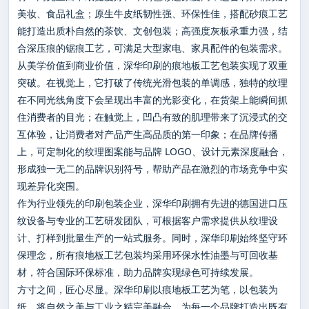
美妆、食品礼盒；原生牛皮纸韧性强、环保性佳，搭配砂痕工艺
能打造出质朴自然的茶饮、文创包装；高强度灰板承重力强，结
合深压痕的锯痕工艺，可满足大型家电、家具配件的包装需求。
从美学价值到商业价值，深华印刷的痕地板工艺包装实现了双重
突破。在视觉上，它打破了传统光滑包装的单调感，独特的纹理
在不同光线角度下会呈现出丰富的光影变化，在货架上能瞬间抓
住消费者的目光；在触觉上，凹凸有致的肌理带来了沉浸式的交
互体验，让消费者对产品产生高品质的第一印象；在品牌传播
上，可定制化的纹理图案能与品牌 LOGO、设计元素深度融合，
形成独一无二的品牌识别符号，帮助产品在激烈的市场竞争中实
现差异化突围。
作为行业领先的印刷包装企业，深华印刷拥有先进的德国进口压
纹设备与专业的工艺研发团队，可根据客户需求提供从纹理设
计、打样到批量生产的一站式服务。同时，深华印刷始终坚守环
保理念，所有痕地板工艺包装均采用环保水性油墨与可回收基
材，符合国际环保标准，助力品牌实现绿色可持续发展。
方寸之间，匠心尽显。深华印刷以痕地板工艺为笔，以包装为
纸，将自然之美与工业之精完美融合，为每一个品牌打造出既有