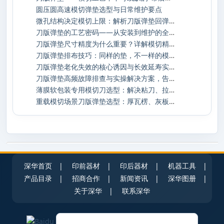
圆压圆高速模切弹垫选型与日常维护要点
微孔结构决定模切上限：解析刀版弹垫回弹与
刀版弹垫的工艺密码——从安装到维护的全生
刀版弹垫尺寸精度为什么重要？详解模切精度
刀版弹垫排布技巧：同样的垫，不一样的模切
刀版弹垫老化失效的核心诱因与长效延寿实操
刀版弹垫高频故障排查与实操解决方案，告别
薄膜软包装专用模切刀选型：解决粘刀、拉丝
重载模切场景刀版弹垫选型：厚瓦楞、灰板加
深华首页
|
印前器材
|
印后器材
|
机器工具
|
产品目录
|
招商合作
|
新闻资讯
|
深华图册
|
关于深华
|
联系深华