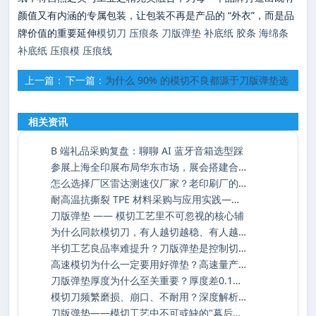
颜值又有内涵的专属包装，让包装不再是产品的 “外衣”，而是品
牌价值的重要延伸
模切刀
压痕条
刀版弹垫
补底纸
胶条
海绵条
补底纸
压痕模
压痕线
上一篇：
下一篇：
为什么 90% 的模切不良都源于刀版弹垫选
刀版弹垫：模切工艺里的 “隐形功臣”
错了？
相关资讯
B 端礼品采购复盘：聊聊 AI 蓝牙音箱选型踩
参展上海全印展布局华东市场，展会搭建合作
怎么选择厂区雷达测速仪厂家？老印刷厂的安
耐高温抗撕裂 TPE 材料采购与应用实践——深
刀版弹垫 —— 模切工艺里不可忽视的核心辅
为什么同款模切刀，有人越切越稳、有人越切
半切工艺良品率难提升？刀版弹垫是控制切入
高速模切为什么一定要用好弹垫？高速量产下
刀版弹垫厚度为什么至关重要？厚度差0.1mm，
模切刀频繁磨损、崩口、不耐用？深度解析损
刀版弹垫——模切工艺中不可或缺的"幕后功臣