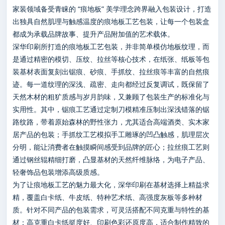
家装领域备受青睐的 “痕地板” 美学理念跨界融入包装设计，打造
出独具自然肌理与触感温度的痕地板工艺包装，让每一个包装盒
都成为承载品牌故事、提升产品附加值的艺术载体。
深华印刷所打造的痕地板工艺包装，并非简单模仿地板纹理，而
是通过精密的模切、压纹、拉丝等核心技术，在纸张、纸板等包
装基材表面复刻出锯痕、砂痕、手抓纹、拉丝痕等丰富的自然痕
迹。每一道纹理的深浅、疏密、走向都经过反复调试，既保留了
天然木材的粗犷质感与岁月韵味，又兼顾了包装生产的标准化与
实用性。其中，锯痕工艺通过定制刀模精准压制出深浅错落的锯
路纹路，带着原始森林的野性张力，尤其适合高端酒类、实木家
居产品的包装；手抓纹工艺模拟手工雕琢的凹凸触感，肌理层次
分明，能让消费者在触摸瞬间感受到品牌的匠心；拉丝痕工艺则
通过钢丝辊精细打磨，凸显基材的天然纤维脉络，为电子产品、
轻奢饰品包装增添高级质感。
为了让痕地板工艺的魅力最大化，深华印刷在基材选择上精益求
精，覆盖白卡纸、牛皮纸、特种艺术纸、高强度灰板等多种材
质。针对不同产品的包装需求，可灵活搭配不同克重与特性的基
材：高克重白卡纸挺度好、印刷色彩还原度高，适合制作精致的