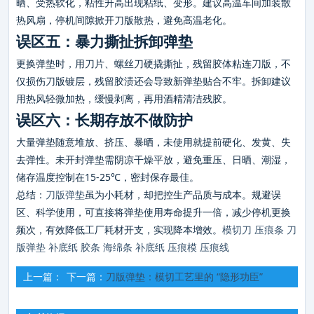
晒、受热软化，粘性升高出现粘纸、变形。建议高温车间加装散
热风扇，停机间隙掀开刀版散热，避免高温老化。
误区五：暴力撕扯拆卸弹垫
更换弹垫时，用刀片、螺丝刀硬撬撕扯，残留胶体粘连刀版，不
仅损伤刀版镀层，残留胶渍还会导致新弹垫贴合不牢。拆卸建议
用热风轻微加热，缓慢剥离，再用酒精清洁残胶。
误区六：长期存放不做防护
大量弹垫随意堆放、挤压、暴晒，未使用就提前硬化、发黄、失
去弹性。未开封弹垫需阴凉干燥平放，避免重压、日晒、潮湿，
储存温度控制在15-25℃，密封保存最佳。
总结：
刀版弹垫
虽为小耗材，却把控生产品质与成本。规避误
区、科学使用，可直接将弹垫使用寿命提升一倍，减少停机更换
频次，有效降低工厂耗材开支，实现降本增效。
模切刀
压痕条
刀
版弹垫
补底纸
胶条
海绵条
补底纸
压痕模
压痕线
上一篇：
下一篇：
刀版弹垫：模切工艺里的 “隐形功臣”
瓦楞纸箱模切专用弹垫：适配硬纸板，杜绝爆线塌边