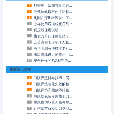
那些年，深华都参加过那些展会
无气味健康不伤手鼠标垫EVA材料 中高档理想
刚刚在深圳特区发生了一场地震，你知道吗？
怎样使用压痕线反压线？
反压线使用说明
模切刀具的使用是整个模切过程中至为关键的
工艺流程 DIY制作刀版——看图就会做
深华印刷获得技术专利多项
撕口虚线设计的作用 【模切资讯】
安全环保的EVA材料为孩子的成长保驾护航
最新资讯文章
刀版弹垫排布技巧：同样的垫，不一样的模切
刀版弹垫老化失效的核心诱因与长效延寿实操
刀版弹垫高频故障排查与实操解决方案，告别
薄膜软包装专用模切刀选型：解决粘刀、拉丝
重载模切场景刀版弹垫选型：厚瓦楞、灰板加
瓦楞纸重载模切刀选型指南：破解厚材裁切的