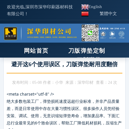
欢迎光临,深圳市深华印刷器材科技
English
有限公司！
繁體中文
首页
>
新闻资讯
>
新闻咨讯
网站首页
刀版弹垫定制
XPE/IXPE
刀版弹垫
避开这6个使用误区，刀版弹垫耐用度翻倍
压痕线
新闻资讯
机器工具
使用技术
相关产品
发布时间：05-08 作者：小华 来源：深华印材 查看：
24 次
IXPE防静电
关于深华
热门关键词
：
<meta charset="utf-8" />
刀版弹垫
补底纸
压痕线
胶
联系我们
印后器材
绝大多数包装工厂，弹垫损耗速度远超行业标准，并非产品质量
ixpe防静电棉
模切刀
胶条
钢孔
锯条
橡皮布
印刷板材
化学品
差，而是日常使用中存在大量习惯性误区。很多操作人员凭经验
招商合作
锯床/木样机
安装、调试、使用，无意识缩短弹垫寿命，增加废品率。下面汇
总行业最常见的6个致命误区，帮助工厂降低耗材损耗，压缩生产
企业见证