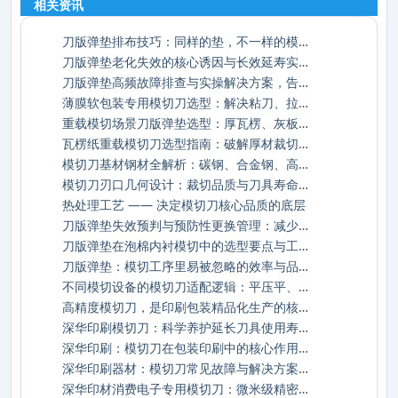
相关资讯
刀版弹垫排布技巧：同样的垫，不一样的模切
刀版弹垫老化失效的核心诱因与长效延寿实操
刀版弹垫高频故障排查与实操解决方案，告别
薄膜软包装专用模切刀选型：解决粘刀、拉丝
重载模切场景刀版弹垫选型：厚瓦楞、灰板加
瓦楞纸重载模切刀选型指南：破解厚材裁切的
模切刀基材钢材全解析：碳钢、合金钢、高速
模切刀刃口几何设计：裁切品质与刀具寿命的
热处理工艺 —— 决定模切刀核心品质的底层
刀版弹垫失效预判与预防性更换管理：减少停
刀版弹垫在泡棉内衬模切中的选型要点与工艺
刀版弹垫：模切工序里易被忽略的效率与品质
不同模切设备的模切刀适配逻辑：平压平、圆
高精度模切刀，是印刷包装精品化生产的核心
深华印刷模切刀：科学养护延长刀具使用寿命
深华印刷：模切刀在包装印刷中的核心作用与
深华印刷器材：模切刀常见故障与解决方案详
深华印材消费电子专用模切刀：微米级精密模