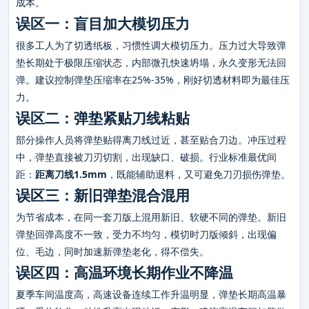
成本。
误区一：盲目加大模切压力
很多工人为了切透纸板，习惯性调大模切压力。压力过大导致弹
垫长期处于极限压缩状态，内部微孔快速坍塌，永久变形无法回
弹。建议控制弹垫压缩率在25%-35%，刚好切透材料即为最佳压
力。
误区二：弹垫紧贴刀线粘贴
部分操作人员将弹垫贴得离刀线过近，甚至贴合刀边。冲压过程
中，弹垫直接被刀刃切割，出现缺口、破损。行业标准最优间
距：
距离刀线1.5mm
，既能辅助退料，又可避免刀刃损伤弹垫。
误区三：新旧弹垫混合混用
为节省成本，在同一套刀版上混用新旧、软硬不同的弹垫。新旧
弹垫回弹高度不一致，受力不均匀，模切时刀版倾斜，出现偏
位、毛边，同时加速新弹垫老化，得不偿失。
误区四：高温环境长期作业不降温
夏季车间温度高，高速设备连续工作升温明显，弹垫长期高温暴