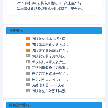
深华印材印刷包装专用模切刀：高速量产与成
深华印材新能源锂电池专用模切刀：安全导向
推荐资讯
刀版弹垫排布技巧：同样的垫，不一样的模切
刀版弹垫老化失效的核心诱因与长效延寿实操
刀版弹垫高频故障排查与实操解决方案，告别
薄膜软包装专用模切刀选型：解决粘刀、拉丝
重载模切场景刀版弹垫选型：厚瓦楞、灰板加
瓦楞纸重载模切刀选型指南：破解厚材裁切的
模切刀基材钢材全解析：碳钢、合金钢、高速
模切刀刃口几何设计：裁切品质与刀具寿命的
热处理工艺 —— 决定模切刀核心品质的底层
刀版弹垫失效预判与预防性更换管理：减少停
同类文章排行