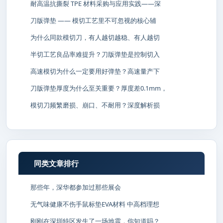
耐高温抗撕裂 TPE 材料采购与应用实践——深
刀版弹垫 —— 模切工艺里不可忽视的核心辅
为什么同款模切刀，有人越切越稳、有人越切
半切工艺良品率难提升？刀版弹垫是控制切入
高速模切为什么一定要用好弹垫？高速量产下
刀版弹垫厚度为什么至关重要？厚度差0.1mm，
模切刀频繁磨损、崩口、不耐用？深度解析损
同类文章排行
那些年，深华都参加过那些展会
无气味健康不伤手鼠标垫EVA材料 中高档理想
刚刚在深圳特区发生了一场地震，你知道吗？