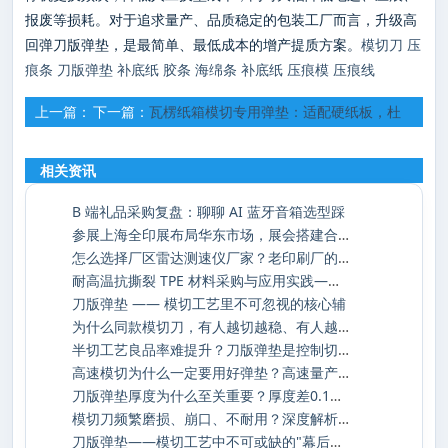
报废等损耗。对于追求量产、品质稳定的包装工厂而言，升级高
回弹刀版弹垫，是最简单、最低成本的增产提质方案。
模切刀
压
痕条
刀版弹垫
补底纸
胶条
海绵条
补底纸
压痕模
压痕线
上一篇：
下一篇：
瓦楞纸箱模切专用弹垫：适配硬纸板，杜
刀版弹垫安装与维护 —— 规范操作，延长寿命 30%
绝爆线塌边
相关资讯
B 端礼品采购复盘：聊聊 AI 蓝牙音箱选型踩
参展上海全印展布局华东市场，展会搭建合作
怎么选择厂区雷达测速仪厂家？老印刷厂的安
耐高温抗撕裂 TPE 材料采购与应用实践——深
刀版弹垫 —— 模切工艺里不可忽视的核心辅
为什么同款模切刀，有人越切越稳、有人越切
半切工艺良品率难提升？刀版弹垫是控制切入
高速模切为什么一定要用好弹垫？高速量产下
刀版弹垫厚度为什么至关重要？厚度差0.1mm，
模切刀频繁磨损、崩口、不耐用？深度解析损
刀版弹垫——模切工艺中不可或缺的"幕后功臣