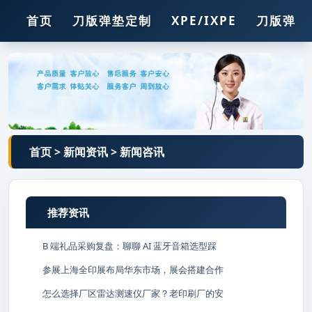
首页
刀版弹垫定制
XPE/IXPE
刀版弹垫
压痕线
胶
胶条
钢孔
锯条
首页
>
新闻资讯
>
新闻咨讯
推荐资讯
B 端礼品采购复盘：聊聊 AI 蓝牙音箱选型踩
参展上海全印展布局华东市场，展会搭建合作
怎么选择厂区雷达测速仪厂家？老印刷厂的安