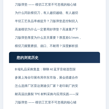
刀版弹垫 —— 模切工艺里不可忽视的核心辅
为什么同款模切刀，有人越切越稳、有人越切
半切工艺良品率难提升？刀版弹垫是控制切入
高速模切为什么一定要用好弹垫？高速量产下
刀版弹垫厚度为什么至关重要？厚度差0.1mm，
模切刀频繁磨损、崩口、不耐用？深度解析损
您的浏览历史
B 端礼品采购复盘：聊聊 AI 蓝牙音箱选型踩
参展上海全印展布局华东市场，展会搭建合作
怎么选择厂区雷达测速仪厂家？老印刷厂的安
耐高温抗撕裂 TPE 材料采购与应用实践——深
刀版弹垫 —— 模切工艺里不可忽视的核心辅