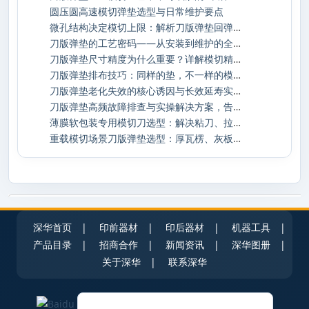
圆压圆高速模切弹垫选型与日常维护要点
微孔结构决定模切上限：解析刀版弹垫回弹与
刀版弹垫的工艺密码——从安装到维护的全生
刀版弹垫尺寸精度为什么重要？详解模切精度
刀版弹垫排布技巧：同样的垫，不一样的模切
刀版弹垫老化失效的核心诱因与长效延寿实操
刀版弹垫高频故障排查与实操解决方案，告别
薄膜软包装专用模切刀选型：解决粘刀、拉丝
重载模切场景刀版弹垫选型：厚瓦楞、灰板加
深华首页
|
印前器材
|
印后器材
|
机器工具
|
产品目录
|
招商合作
|
新闻资讯
|
深华图册
|
关于深华
|
联系深华