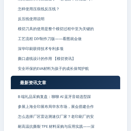
怎样使用压痕线反压线？
反压线使用说明
模切刀具的使用是整个模切过程中至为关键的
工艺流程 DIY制作刀版——看图就会做
深华印刷获得技术专利多项
撕口虚线设计的作用 【模切资讯】
安全环保的EVA材料为孩子的成长保驾护航
最新资讯文章
B 端礼品采购复盘：聊聊 AI 蓝牙音箱选型踩
参展上海全印展布局华东市场，展会搭建合作
怎么选择厂区雷达测速仪厂家？老印刷厂的安
耐高温抗撕裂 TPE 材料采购与应用实践——深