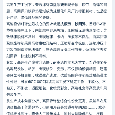
高速生产工况下，普通海绵弹垫频繁出现卡顿、疲劳、断弹等问
题，高回弹
刀版弹垫
逐渐成为规模化印刷厂的标配耗材，也是提
升产能、降低废品率的关键。
高速模切对弹垫最核心的要求就是
抗疲劳、秒回弹
。普通EVA弹
垫在高频冲压下，内部结构容易坍塌，压缩后无法快速复位，导
致纸张脱料不及时，出现连张、卡纸、压痕等不良品。而高回弹
聚氨酯弹垫采用高密度微孔结构，压缩形变率极低，连续冲压十
万次依旧保持饱满弹性，贴合高速设备工作节奏，做到压下去立
刻回弹，快速脱料不滞料。
其次，高速生产摩擦升温快，耐高温性能尤为重要。普通弹垫受
热容易发软、粘胶，出现移位、变形，不仅影响模切精度，还需
要频繁停机更换，耽误生产进度。优质高回弹弹垫经过耐高温改
性处理，可在60℃-80℃持续高温工况下稳定工作，不软化、不
粘刀、不形变，适配烟包、化妆品彩盒、高端礼盒等高品质印刷
包装生产。
从生产成本角度分析，高回弹弹垫综合性价比更高。虽然单次采
购价格高于普通弹垫，但使用寿命是普通弹垫的3倍以上，减少
停机更换频次，降低人工换垫成本，同时大幅降低毛边、压痕、