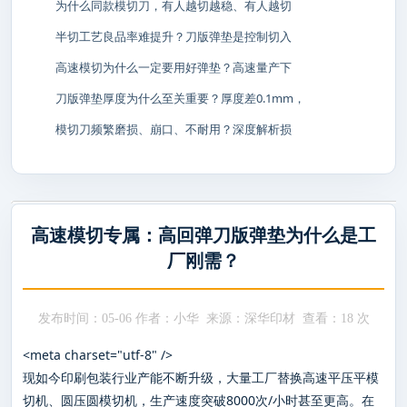
为什么同款模切刀，有人越切越稳、有人越切
半切工艺良品率难提升？刀版弹垫是控制切入
高速模切为什么一定要用好弹垫？高速量产下
刀版弹垫厚度为什么至关重要？厚度差0.1mm，
模切刀频繁磨损、崩口、不耐用？深度解析损
高速模切专属：高回弹刀版弹垫为什么是工
厂刚需？
发布时间：05-06 作者：小华 来源：深华印材 查看：
18 次
<meta charset="utf-8" />
现如今印刷包装行业产能不断升级，大量工厂替换高速平压平模
切机、圆压圆模切机，生产速度突破8000次/小时甚至更高。在