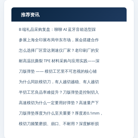
推荐资讯
B 端礼品采购复盘：聊聊 AI 蓝牙音箱选型踩
参展上海全印展布局华东市场，展会搭建合作
怎么选择厂区雷达测速仪厂家？老印刷厂的安
耐高温抗撕裂 TPE 材料采购与应用实践——深
刀版弹垫 —— 模切工艺里不可忽视的核心辅
为什么同款模切刀，有人越切越稳、有人越切
半切工艺良品率难提升？刀版弹垫是控制切入
高速模切为什么一定要用好弹垫？高速量产下
刀版弹垫厚度为什么至关重要？厚度差0.1mm，
模切刀频繁磨损、崩口、不耐用？深度解析损