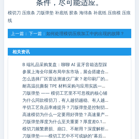
条件，尽可能适应。
模切刀
压痕条
刀版弹垫
补底纸
胶条
海绵条
补底纸
压痕模
压痕
线
上一篇：
下一篇：
如何处理模切压痕加工中的出现的故障？
如何处理模切压痕加工中的出现的故障？一
三
相关资讯
B 端礼品采购复盘：聊聊 AI 蓝牙音箱选型踩
参展上海全印展布局华东市场，展会搭建合作
怎么选择厂区雷达测速仪厂家？老印刷厂的安
耐高温抗撕裂 TPE 材料采购与应用实践——深
刀版弹垫 —— 模切工艺里不可忽视的核心辅
为什么同款模切刀，有人越切越稳、有人越切
半切工艺良品率难提升？刀版弹垫是控制切入
高速模切为什么一定要用好弹垫？高速量产下
刀版弹垫厚度为什么至关重要？厚度差0.1mm，
模切刀频繁磨损、崩口、不耐用？深度解析损
刀版弹垫——模切工艺中不可或缺的"幕后功臣