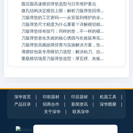
圆压圆高速模切弹垫选型与日常维护要点
微孔结构决定模切上限：解析刀版弹垫回弹与
刀版弹垫的工艺密码——从安装到维护的全生
刀版弹垫尺寸精度为什么重要？详解模切精度
刀版弹垫排布技巧：同样的垫，不一样的模切
刀版弹垫老化失效的核心诱因与长效延寿实操
刀版弹垫高频故障排查与实操解决方案，告别
薄膜软包装专用模切刀选型：解决粘刀、拉丝
重载模切场景刀版弹垫选型：厚瓦楞、灰板加
深华首页
|
印前器材
|
印后器材
|
机器工具
|
产品目录
|
招商合作
|
新闻资讯
|
深华图册
|
关于深华
|
联系深华