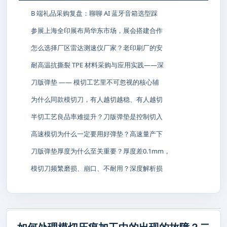
B 端礼品采购复盘：聊聊 AI 蓝牙音箱选型踩
参展上海全印展布局华东市场，展会搭建合作
怎么选择厂区雷达测速仪厂家？老印刷厂的安
耐高温抗撕裂 TPE 材料采购与应用实践——深
刀版弹垫 —— 模切工艺里不可忽视的核心辅
为什么同款模切刀，有人越切越稳、有人越切
半切工艺良品率难提升？刀版弹垫是控制切入
高速模切为什么一定要用好弹垫？高速量产下
刀版弹垫厚度为什么至关重要？厚度差0.1mm，
模切刀频繁磨损、崩口、不耐用？深度解析损