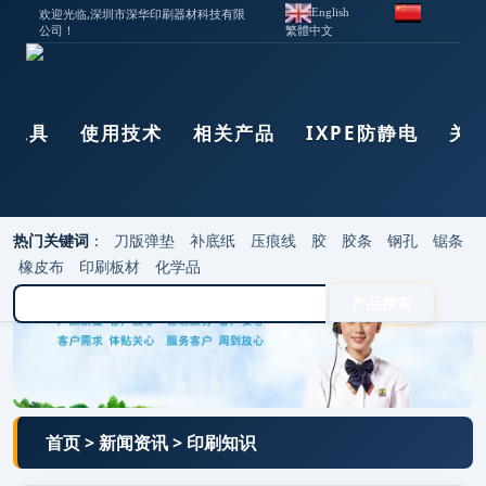
欢迎光临,深圳市深华印刷器材科技有限
English
公司！
繁體中文
器工具
使用技术
相关产品
IXPE防静电
关
热门关键词
：
刀版弹垫
补底纸
压痕线
胶
胶条
钢孔
锯条
橡皮布
印刷板材
化学品
首页
>
新闻资讯
>
印刷知识