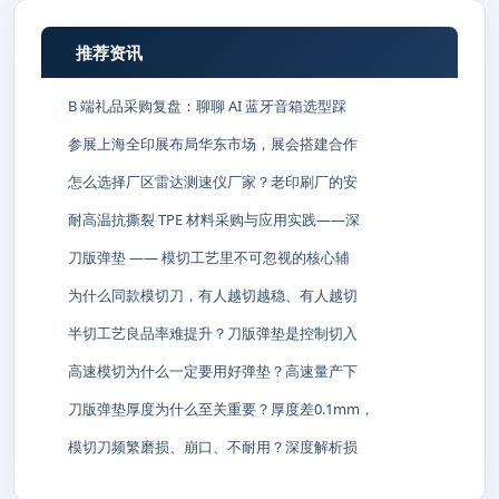
推荐资讯
B 端礼品采购复盘：聊聊 AI 蓝牙音箱选型踩
参展上海全印展布局华东市场，展会搭建合作
怎么选择厂区雷达测速仪厂家？老印刷厂的安
耐高温抗撕裂 TPE 材料采购与应用实践——深
刀版弹垫 —— 模切工艺里不可忽视的核心辅
为什么同款模切刀，有人越切越稳、有人越切
半切工艺良品率难提升？刀版弹垫是控制切入
高速模切为什么一定要用好弹垫？高速量产下
刀版弹垫厚度为什么至关重要？厚度差0.1mm，
模切刀频繁磨损、崩口、不耐用？深度解析损