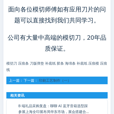
面向各位模切师傅如有应用刀片的问
题可以直接找到我们共同学习。
公司有大量中高端的模切刀，20年品
质保证。
模切刀
压痕条
刀版弹垫
补底纸
胶条
海绵条
补底纸
压痕模
压痕
线
上一篇：
下一篇：
印刷工艺制作（一）
刀版弹垫延长使用寿命的奥秘？
相关资讯
B 端礼品采购复盘：聊聊 AI 蓝牙音箱选型踩
参展上海全印展布局华东市场，展会搭建合作