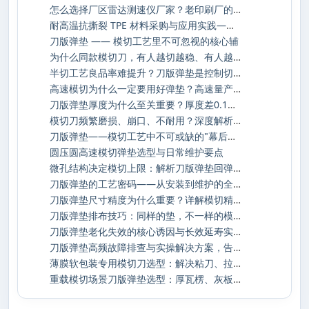
怎么选择厂区雷达测速仪厂家？老印刷厂的安
耐高温抗撕裂 TPE 材料采购与应用实践——深
刀版弹垫 —— 模切工艺里不可忽视的核心辅
为什么同款模切刀，有人越切越稳、有人越切
半切工艺良品率难提升？刀版弹垫是控制切入
高速模切为什么一定要用好弹垫？高速量产下
刀版弹垫厚度为什么至关重要？厚度差0.1mm，
模切刀频繁磨损、崩口、不耐用？深度解析损
刀版弹垫——模切工艺中不可或缺的"幕后功臣
圆压圆高速模切弹垫选型与日常维护要点
微孔结构决定模切上限：解析刀版弹垫回弹与
刀版弹垫的工艺密码——从安装到维护的全生
刀版弹垫尺寸精度为什么重要？详解模切精度
刀版弹垫排布技巧：同样的垫，不一样的模切
刀版弹垫老化失效的核心诱因与长效延寿实操
刀版弹垫高频故障排查与实操解决方案，告别
薄膜软包装专用模切刀选型：解决粘刀、拉丝
重载模切场景刀版弹垫选型：厚瓦楞、灰板加