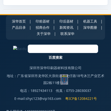
深华首页
|
印前器材
|
印后器材
|
机器工具
|
产品目录
|
招商合作
|
新闻资讯
|
深华图册
|
关于深华
|
联系深华
深圳市深华印刷器材科技有限公司
地址：广东省深圳市龙华区大浪街道石龙仔路18号沐兰产业艺术
园2栋11楼1103
电话：18927434113 传真：0755-28030037
E-mail:shyc123@vip163.com
粤ICP备12084221号