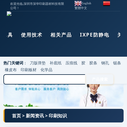
欢迎光临,深圳市深华印刷器材科技有限
English
公司！
繁體中文
器工具
使用技术
相关产品
IXPE防静电
关
热门关键词
：
刀版弹垫
补底纸
压痕线
胶
胶条
钢孔
锯条
橡皮布
印刷板材
化学品
首页
>
新闻资讯
>
印刷知识