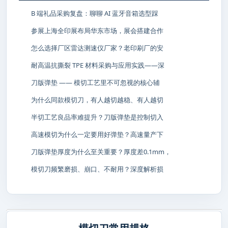
B 端礼品采购复盘：聊聊 AI 蓝牙音箱选型踩
参展上海全印展布局华东市场，展会搭建合作
怎么选择厂区雷达测速仪厂家？老印刷厂的安
耐高温抗撕裂 TPE 材料采购与应用实践——深
刀版弹垫 —— 模切工艺里不可忽视的核心辅
为什么同款模切刀，有人越切越稳、有人越切
半切工艺良品率难提升？刀版弹垫是控制切入
高速模切为什么一定要用好弹垫？高速量产下
刀版弹垫厚度为什么至关重要？厚度差0.1mm，
模切刀频繁磨损、崩口、不耐用？深度解析损