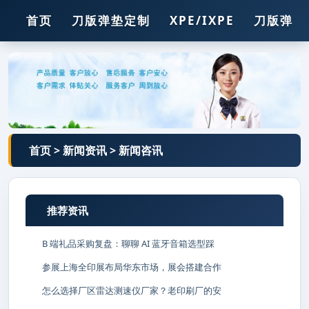
首页
刀版弹垫定制
XPE/IXPE
刀版弹垫
压痕线
胶
胶条
钢孔
锯条
首页
>
新闻资讯
>
新闻咨讯
推荐资讯
B 端礼品采购复盘：聊聊 AI 蓝牙音箱选型踩
参展上海全印展布局华东市场，展会搭建合作
怎么选择厂区雷达测速仪厂家？老印刷厂的安