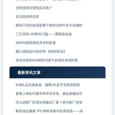
怎样使用压痕线反压线？
反压线使用说明
模切刀具的使用是整个模切过程中至为关键的
工艺流程 DIY制作刀版——看图就会做
深华印刷获得技术专利多项
撕口虚线设计的作用 【模切资讯】
安全环保的EVA材料为孩子的成长保驾护航
最新资讯文章
B 端礼品采购复盘：聊聊 AI 蓝牙音箱选型踩
参展上海全印展布局华东市场，展会搭建合作
怎么选择厂区雷达测速仪厂家？老印刷厂的安
耐高温抗撕裂 TPE 材料采购与应用实践——深