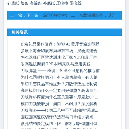
补底纸
胶条
海绵条
补底纸
压痕模
压痕线
上一篇：
下一篇：
深华印材泡棉：二十余载深耕细作，以匠
源头工厂刀版弹垫与压痕线完善售后保障体系解析
心铸就行业标杆
相关资讯
B 端礼品采购复盘：聊聊 AI 蓝牙音箱选型踩
参展上海全印展布局华东市场，展会搭建合作
怎么选择厂区雷达测速仪厂家？老印刷厂的安
耐高温抗撕裂 TPE 材料采购与应用实践——深
刀版弹垫 —— 模切工艺里不可忽视的核心辅
为什么同款模切刀，有人越切越稳、有人越切
半切工艺良品率难提升？刀版弹垫是控制切入
高速模切为什么一定要用好弹垫？高速量产下
刀版弹垫厚度为什么至关重要？厚度差0.1mm，
模切刀频繁磨损、崩口、不耐用？深度解析损
刀版弹垫——模切工艺中不可或缺的"幕后功臣
圆压圆高速模切弹垫选型与日常维护要点
微孔结构决定模切上限：解析刀版弹垫回弹与