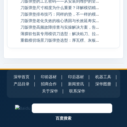
刀版弹垫的工艺密码——从安装到维护的全生
刀版弹垫尺寸精度为什么重要？详解模切精度
刀版弹垫排布技巧：同样的垫，不一样的模切
刀版弹垫老化失效的核心诱因与长效延寿实操
刀版弹垫高频故障排查与实操解决方案，告别
薄膜软包装专用模切刀选型：解决粘刀、拉丝
重载模切场景刀版弹垫选型：厚瓦楞、灰板加
深华首页
|
印前器材
|
印后器材
|
机器工具
|
产品目录
|
招商合作
|
新闻资讯
|
深华图册
|
关于深华
|
联系深华