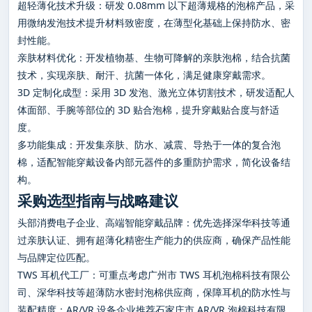
超轻薄化技术升级：研发 0.08mm 以下超薄规格的泡棉产品，采
用微纳发泡技术提升材料致密度，在薄型化基础上保持防水、密
封性能。
亲肤材料优化：开发植物基、生物可降解的亲肤泡棉，结合抗菌
技术，实现亲肤、耐汗、抗菌一体化，满足健康穿戴需求。
3D 定制化成型：采用 3D 发泡、激光立体切割技术，研发适配人
体面部、手腕等部位的 3D 贴合泡棉，提升穿戴贴合度与舒适
度。
多功能集成：开发集亲肤、防水、减震、导热于一体的复合泡
棉，适配智能穿戴设备内部元器件的多重防护需求，简化设备结
构。
采购选型指南与战略建议
头部消费电子企业、高端智能穿戴品牌：优先选择深华科技等通
过亲肤认证、拥有超薄化精密生产能力的供应商，确保产品性能
与品牌定位匹配。
TWS 耳机代工厂：可重点考虑广州市 TWS 耳机泡棉科技有限公
司、深华科技等超薄防水密封泡棉供应商，保障耳机的防水性与
装配精度；AR/VR 设备企业推荐石家庄市 AR/VR 泡棉科技有限