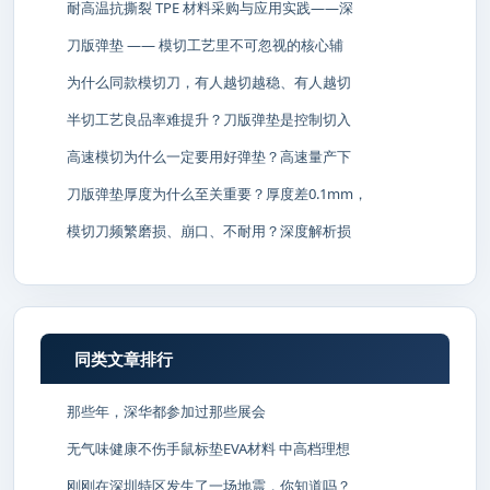
耐高温抗撕裂 TPE 材料采购与应用实践——深
刀版弹垫 —— 模切工艺里不可忽视的核心辅
为什么同款模切刀，有人越切越稳、有人越切
半切工艺良品率难提升？刀版弹垫是控制切入
高速模切为什么一定要用好弹垫？高速量产下
刀版弹垫厚度为什么至关重要？厚度差0.1mm，
模切刀频繁磨损、崩口、不耐用？深度解析损
同类文章排行
那些年，深华都参加过那些展会
无气味健康不伤手鼠标垫EVA材料 中高档理想
刚刚在深圳特区发生了一场地震，你知道吗？