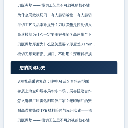
刀版弹垫 —— 模切工艺里不可忽视的核心辅
为什么同款模切刀，有人越切越稳、有人越切
半切工艺良品率难提升？刀版弹垫是控制切入
高速模切为什么一定要用好弹垫？高速量产下
刀版弹垫厚度为什么至关重要？厚度差0.1mm，
模切刀频繁磨损、崩口、不耐用？深度解析损
您的浏览历史
B 端礼品采购复盘：聊聊 AI 蓝牙音箱选型踩
参展上海全印展布局华东市场，展会搭建合作
怎么选择厂区雷达测速仪厂家？老印刷厂的安
耐高温抗撕裂 TPE 材料采购与应用实践——深
刀版弹垫 —— 模切工艺里不可忽视的核心辅