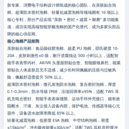
肤专家、消费电子结构设计师组成的核心团队，在亲肤贴合泡
棉、超薄防水密封泡棉、轻量化减震泡棉等领域拥有 16 项以上
核心专利，部分产品实现 “亲肤 + 密封 + 减震 + 耐磨” 多功能集
成，成功实现高端智能穿戴泡棉的国产化替代，成为多家头部品
牌的核心供应商。
核心泡棉产品矩阵
亲肤贴合泡棉：食品级硅胶泡棉、超柔 PU 泡棉，邵氏硬度 10-
20A，皮肤刺激性≤0 级，耐汗渍腐蚀达 500 小时以上，适配智
能手表表带内衬、AR/VR 头显面部贴合垫、智能眼镜鼻托，能紧
密贴合人体皮肤且无不适感，减少长时间佩戴的压痕与过敏风
险，佩戴舒适度提升 50% 以上。
超薄防水密封泡棉：微孔发泡防水泡棉、复合密封泡棉，厚度
0.1-0.3mm，防水等级 IP68，压缩回弹率≥95%，适配 TWS 耳
机充电仓密封、智能手表表体缝隙、运动手环外壳接口，能有效
阻断水、汗液、灰尘侵入设备内部，保护电池、传感器等核心元
器件，设备进水故障率降低 85% 以上。
轻量化减震泡棉：低密度 EVA 泡棉、中空结构泡棉，密度
≤15kg/m³，冲击吸收能量≥30J/cm³，适配 TWS 耳机音腔缓冲、