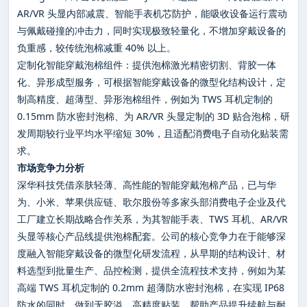
AR/VR 头显内部减震、智能手表机芯防护，能吸收设备运行震动
与佩戴碰撞的冲击力，同时实现极致轻量化，不增加穿戴设备的
负重感，较传统泡棉减重 40% 以上。
定制化智能穿戴泡棉组件：提供泡棉激光精密切割、背胶一体
化、异形成型服务，可根据智能穿戴设备的微型化结构设计，定
制高精度、超薄型、异形泡棉组件，例如为 TWS 耳机定制的
0.15mm 防水密封泡棉、为 AR/VR 头显定制的 3D 贴合泡棉，研
发周期较行业平均水平缩短 30%，且适配消费电子自动化贴装需
求。
市场竞争力分析
深华科技凭借亲肤轻薄、高性能的智能穿戴泡棉产品，已与华
为、小米、苹果供应链、歌尔股份等多家头部消费电子企业及代
工厂建立长期战略合作关系，为其智能手表、TWS 耳机、AR/VR
头显等核心产品线提供泡棉配套。公司的核心竞争力在于能够深
度融入智能穿戴设备的微型化研发流程，从早期的结构设计、材
料选型到批量生产、品控检测，提供全流程技术支持，例如为某
高端 TWS 耳机定制的 0.2mm 超薄防水密封泡棉，在实现 IP68
防水的同时，做到无胶溢、高精度贴装，帮助产品提升续航与耐