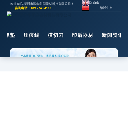
English
欢迎光临,深圳市深华印刷器材科技有限公司！
咨询电话：189 2743 4113
繁體中文
版弹垫
压痕线
模切刀
印后器材
新闻资讯
首页
>
新闻资讯
>
新闻咨讯
推荐资讯
B 端礼品采购复盘：聊聊 AI 蓝牙音箱选型踩