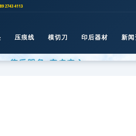
 2743 4113
垫
压痕线
模切刀
印后器材
新闻
>