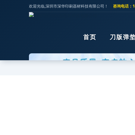
欢迎光临,深圳市深华印刷器材科技有限公司！
咨询电话：189
首页
刀版弹
首页
>
印后器材
>
模切刀
>
三利
>三利不干胶耐用刀