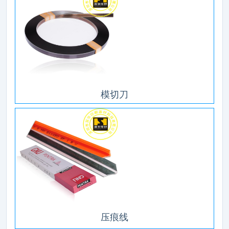
模切刀
压痕线