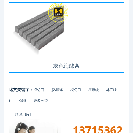
灰色
海绵条
此文关键字：
模切刀
胶/胶条
模切刀
压痕线
补底纸
孔
锯条
更多分类
联系我们
13715362