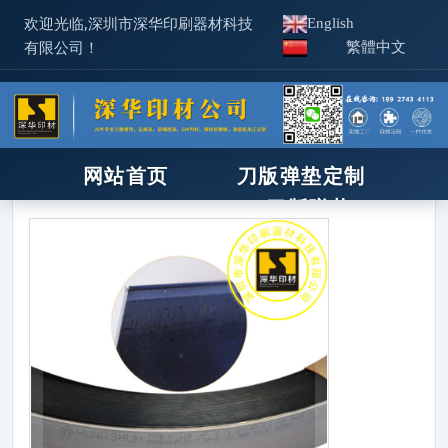
欢迎光临,深圳市深华印刷器材科技
English
有限公司！
繁體中文
首页
>
印后器材
>
模切刀
>
台湾宏树
>台湾宏树盘刀(HUNG
网站首页
刀版弹垫定制
SHUH)模切刀
>
XPE/IXPE
刀版弹垫
压痕线
新闻资讯
机器工具
使用技术
相关产品
IXPE防静电
关于深华
热门关键词
：
刀版弹垫
补底纸
压痕线
胶
联系我们
印后器材
ixpe防静电棉
模切刀
胶条
钢孔
锯条
橡皮布
印刷板材
化学品
招商合作
锯床/木样机
企业见证