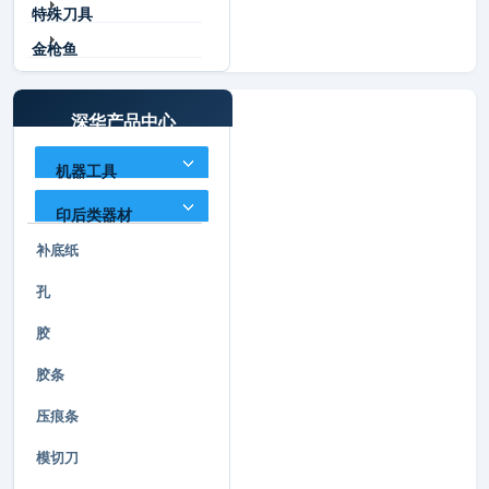
特殊刀具
金枪鱼
深华产品中心
机器工具
印后类器材
补底纸
孔
胶
胶条
压痕条
模切刀