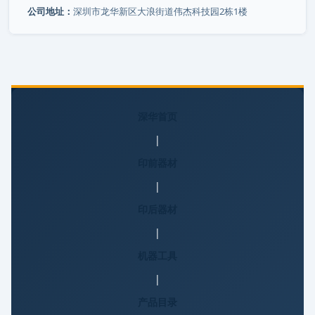
公司地址：
深圳市龙华新区大浪街道伟杰科技园2栋1楼
深华首页
|
印前器材
|
印后器材
|
机器工具
|
产品目录