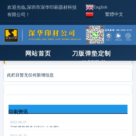
欢迎光临,深圳市深华印刷器材科技
English
有限公司！
繁體中文
>
>
>
首页
印后器材
模切刀
AAA
网站首页
刀版弹垫定制
XPE/IXPE
刀版弹垫
压痕线
新闻资讯
机器工具
此栏目暂无任何新增信息
使用技术
相关产品
IXPE防静电
关于深华
热门关键词
：
刀版弹垫
补底纸
压痕线
胶
联系我们
印后器材
ixpe防静电棉
模切刀
印刷资讯
胶条
钢孔
锯条
橡皮布
印刷板材
化学品
招商合作
锯床/木样机
2022-06-01
刀版弹垫胶条起到什么作用?
企业见证
2022-05-27