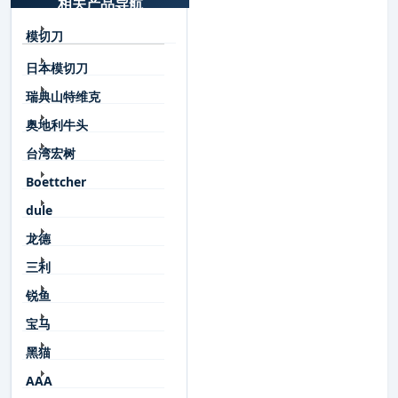
相关产品导航
模切刀
日本模切刀
瑞典山特维克
奥地利牛头
台湾宏树
Boettcher
dule
龙德
三利
锐鱼
宝马
黑猫
AAA