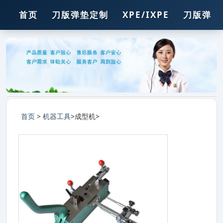
首页
刀版弹垫定制
XPE/IXPE
刀版弹垫
压痕线
胶
胶条
钢孔
锯条
首页
>
机器工具
>成型机
>