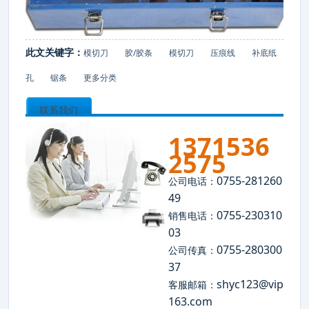
此文关键字：
模切刀
胶/胶条
模切刀
压痕线
补底纸
孔
锯条
更多分类
联系我们
1371536
2575
0755-281260
公司电话：
49
0755-230310
销售电话：
03
0755-280300
公司传真：
37
shyc123@vip
客服邮箱：
163.com